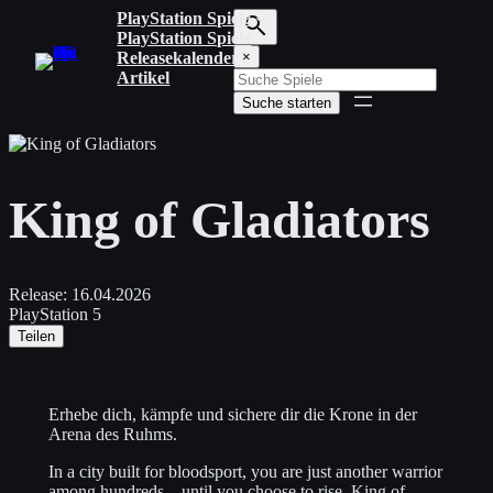
Zum
PlayStation Spiele
Inhalt
PlayStation Spiele
S
springen
Releasekalender
×
u
Artikel
c
Suche starten
h
b
e
g
r
King of Gladiators
i
f
f
e
i
Release:
16.04.2026
n
PlayStation 5
g
Teilen
e
b
e
n
Erhebe dich, kämpfe und sichere dir die Krone in der
Arena des Ruhms.
In a city built for bloodsport, you are just another warrior
among hundreds—until you choose to rise. King of