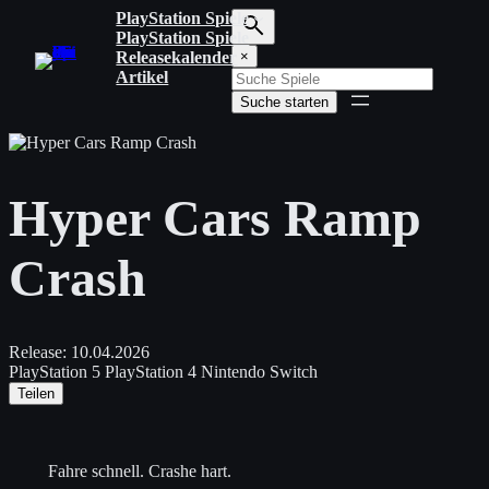
Zum
PlayStation Spiele
Inhalt
PlayStation Spiele
S
springen
Releasekalender
×
u
Artikel
c
Suche starten
h
b
e
g
r
Hyper Cars Ramp
i
f
f
Crash
e
i
n
g
e
Release:
10.04.2026
b
PlayStation 5
PlayStation 4
Nintendo Switch
e
Teilen
n
Fahre schnell. Crashe hart.