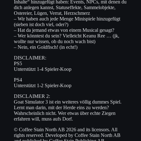
Inhalte“ hinzugefügt haben: Events, NPCs, mit denen du
dich anlegen kannst, Statuseffekte, Sammelobjekte,
Ostereier, Lügen, Verrat, Herzschmerz
– Wir haben auch jede Menge Minispiele hinzugefügt
(sieben ist doch viel, oder?)
– Hat da jemand etwas von einem Musical gesagt?
– Wer könntest du sein? Vielleicht Keanu Ree … (jk,
wollte nur wissen, ob du noch wach bist)
– Nein, ein Goldfisch! (in echt!)
DISCLAIMER:
PS5
Unterstützt 1-4 Spieler-Koop
PS4
Unterstützt 1-2 Spieler-Koop
DISCLAIMER 2:
Goat Simulator 3 ist ein weiteres völlig dummes Spiel.
Lernt man darin, mit der Herde eins zu werden?
Wahrscheinlich nicht. Wer etwas über echte Ziegen
erfahren will, muss aufs Dorf.
© Coffee Stain North AB 2026 and its licensors. All
rights reserved. Developed by Coffee Stain North AB
and published by Coffee Stain Publishing AB.