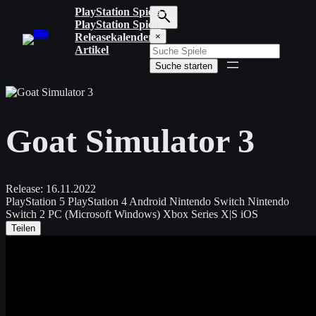
Zum
PlayStation Spiele
Inhalt
PlayStation Spiele
S
springen
Releasekalender
×
u
Artikel
c
Suche starten
h
b
e
g
r
Goat Simulator 3
i
f
f
e
i
Release:
16.11.2022
n
PlayStation 5
PlayStation 4
Android
Nintendo Switch
Nintendo
g
Switch 2
PC (Microsoft Windows)
Xbox Series X|S
iOS
e
Teilen
b
e
n