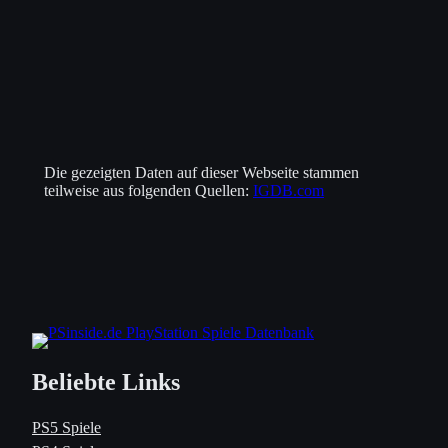
Die gezeigten Daten auf dieser Webseite stammen
teilweise aus folgenden Quellen:
IGDB.com
Beliebte Links
PS5 Spiele