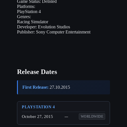
Game Status:
Delisted
Platforms:
PlayStation 4
Genres:
Racing
Simulator
Developer:
Evolution Studios
Publisher:
Sony Computer Entertainment
Release Dates
First Release:
27.10.2015
PLAYSTATION 4
October 27, 2015
—
WORLDWIDE