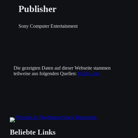
Publisher
Sony Computer Entertainment
Die gezeigten Daten auf dieser Webseite stammen
teilweise aus folgenden Quellen:
IGDB.com
Beliebte Links