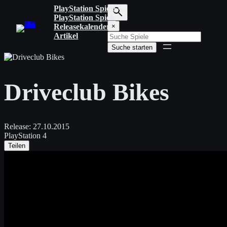
Zum
PlayStation Spiele
Inhalt
PlayStation Spiele
S
springen
Releasekalender
×
u
Artikel
c
Suche starten
h
b
e
g
Driveclub Bikes
r
i
f
f
e
Release:
27.10.2015
i
PlayStation 4
n
Teilen
g
e
b
e
n