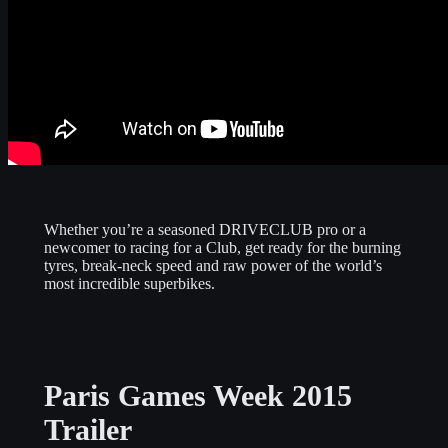
Whether you’re a seasoned DRIVECLUB pro or a
newcomer to racing for a Club, get ready for the burning
tyres, break-neck speed and raw power of the world’s
most incredible superbikes.
Paris Games Week 2015
Trailer