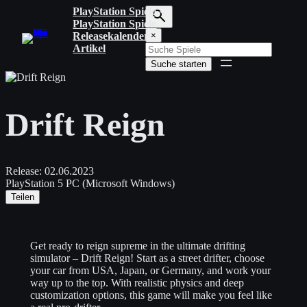
Zum
PlayStation Spiele
Inhalt
PlayStation Spiele
S
springen
Releasekalender
×
u
Artikel
c
Suche starten
h
b
e
g
Drift Reign
r
i
f
f
e
Release:
02.06.2023
i
PlayStation 5
PC (Microsoft Windows)
n
Teilen
g
e
b
e
Get ready to reign supreme in the ultimate drifting
n
simulator – Drift Reign! Start as a street drifter, choose
your car from USA, Japan, or Germany, and work your
way up to the top. With realistic physics and deep
customization options, this game will make you feel like