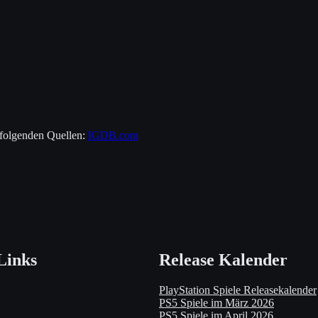
 folgenden Quellen:
IGDB.com
Links
Release Kalender
PlayStation Spiele Releasekalender
PS5 Spiele im März 2026
PS5 Spiele im April 2026