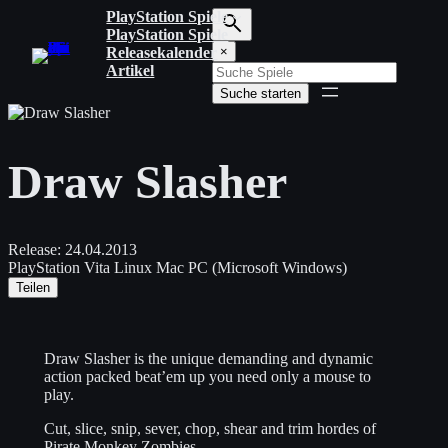
Zum
PlayStation Spiele
Inhalt
PlayStation Spiele
S
springen
Releasekalender
×
u
Artikel
c
Suche starten
h
b
e
g
Draw Slasher
r
i
f
f
e
Release:
24.04.2013
i
PlayStation Vita
Linux
Mac
PC (Microsoft Windows)
n
Teilen
g
e
b
e
Draw Slasher is the unique demanding and dynamic
n
action packed beat’em up you need only a mouse to
play.
Cut, slice, snip, sever, chop, shear and trim hordes of
Pirate Monkey Zombies.