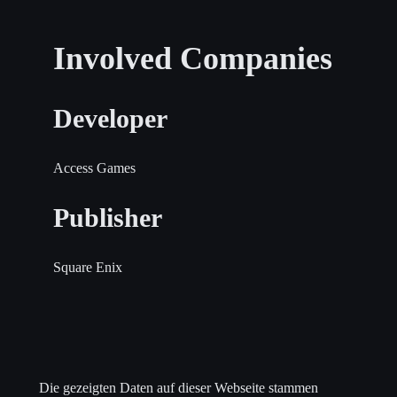
Involved Companies
Developer
Access Games
Publisher
Square Enix
Die gezeigten Daten auf dieser Webseite stammen