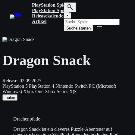
Zum
PlayStation Spiele
Inhalt
PlayStation Spiele
S
springen
Releasekalender
×
u
Artikel
c
Suche starten
h
b
e
g
r
Dragon Snack
i
f
f
e
i
Release:
02.09.2025
n
PlayStation 5
PlayStation 4
Nintendo Switch
PC (Microsoft
g
Windows)
Xbox One
Xbox Series X|S
e
Teilen
b
e
n
Drachenpfade
Dragon Snack ist ein cleveres Puzzle-Abenteuer auf
einem sechseckigen Spielfeld. Baue den perfekten Pfad