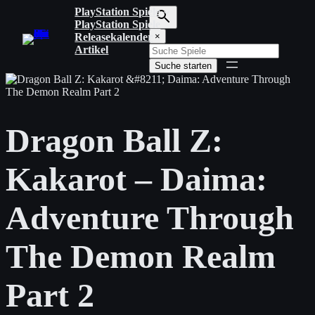
Zum
PlayStation Spiele
Inhalt
PlayStation Spiele
S
springen
Releasekalender
×
u
Artikel
c
Suche starten
h
b
e
g
r
Dragon Ball Z:
i
f
f
Kakarot – Daima:
e
i
n
Adventure Through
g
e
b
The Demon Realm
e
n
Part 2