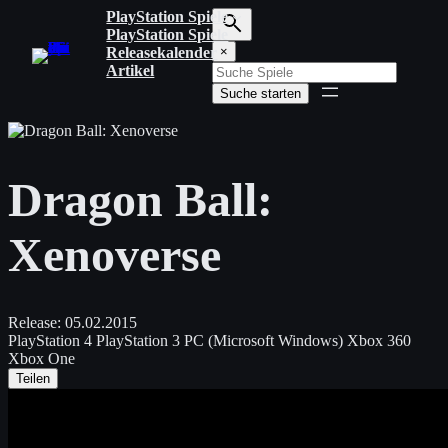
Zum
PlayStation Spiele
Inhalt
PlayStation Spiele
S
springen
Releasekalender
×
u
Artikel
c
Suche starten
h
b
e
g
r
Dragon Ball:
i
f
f
Xenoverse
e
i
n
g
e
Release:
05.02.2015
b
PlayStation 4
PlayStation 3
PC (Microsoft Windows)
Xbox 360
e
Xbox One
n
Teilen