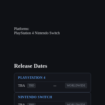
Platforms:
PlayStation 4
Nintendo Switch
Release Dates
PLAYSTATION 4
TBA
—
WORLDWIDE
TBD
NINTENDO SWITCH
TBA
—
WORLDWIDE
TBD