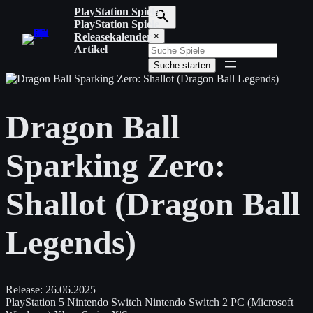
Zum
PlayStation Spiele
Inhalt
PlayStation Spiele
S
springen
Releasekalender
×
u
Artikel
c
Suche starten
h
b
e
g
Dragon Ball
r
i
f
Sparking Zero:
f
e
i
Shallot (Dragon Ball
n
g
e
Legends)
b
e
n
Release:
26.06.2025
PlayStation 5
Nintendo Switch
Nintendo Switch 2
PC (Microsoft