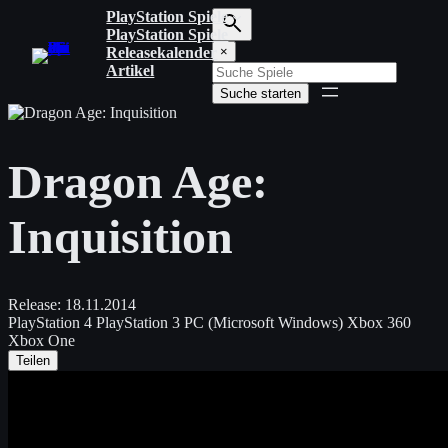
Zum
PlayStation Spiele
Inhalt
PlayStation Spiele
S
springen
Releasekalender
×
u
Artikel
c
Suche starten
h
b
e
g
Dragon Age:
r
i
f
Inquisition
f
e
i
n
g
Release:
18.11.2014
e
PlayStation 4
PlayStation 3
PC (Microsoft Windows)
Xbox 360
b
Xbox One
e
Teilen
n