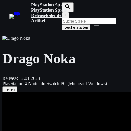
Zum
PlayStation Spiele
Inhalt
PlayStation Spiele
S
springen
Releasekalender
×
u
Artikel
c
Suche starten
h
b
e
g
r
Drago Noka
i
f
f
e
i
Release:
12.01.2023
n
PlayStation 4
Nintendo Switch
PC (Microsoft Windows)
g
Teilen
e
b
e
n