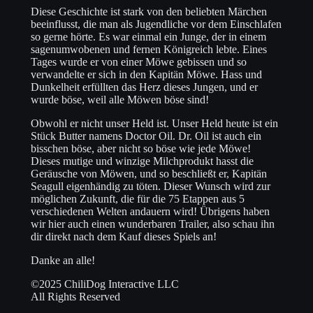
Diese Geschichte ist stark von den beliebten Märchen
beeinflusst, die man als Jugendliche vor dem Einschlafen
so gerne hörte. Es war einmal ein Junge, der in einem
sagenumwobenen und fernen Königreich lebte. Eines
Tages wurde er von einer Möwe gebissen und so
verwandelte er sich in den Kapitän Möwe. Hass und
Dunkelheit erfüllten das Herz dieses Jungen, und er
wurde böse, weil alle Möwen böse sind!
Obwohl er nicht unser Held ist. Unser Held heute ist ein
Stück Butter namens Doctor Oil. Dr. Oil ist auch ein
bisschen böse, aber nicht so böse wie jede Möwe!
Dieses mutige und winzige Milchprodukt hasst die
Geräusche von Möwen, und so beschließt er, Kapitän
Seagull eigenhändig zu töten. Dieser Wunsch wird zur
möglichen Zukunft, die für die 75 Etappen aus 5
verschiedenen Welten andauern wird! Übrigens haben
wir hier auch einen wunderbaren Trailer, also schau ihn
dir direkt nach dem Kauf dieses Spiels an!
Danke an alle!
©2025 ChiliDog Interactive LLC
All Rights Reserved