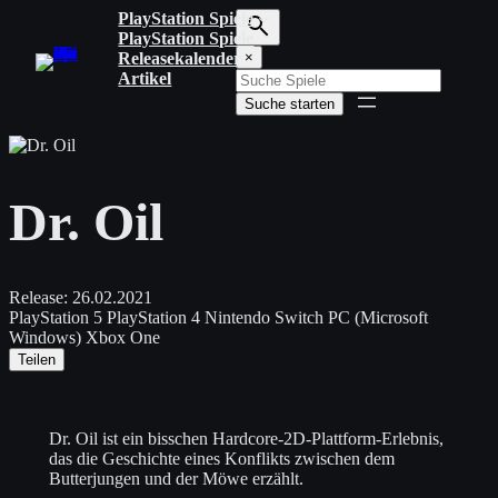
Zum
PlayStation Spiele
Inhalt
PlayStation Spiele
S
springen
Releasekalender
×
u
Artikel
c
Suche starten
h
b
e
g
r
Dr. Oil
i
f
f
e
i
Release:
26.02.2021
n
PlayStation 5
PlayStation 4
Nintendo Switch
PC (Microsoft
g
Windows)
Xbox One
e
Teilen
b
e
n
Dr. Oil ist ein bisschen Hardcore-2D-Plattform-Erlebnis,
das die Geschichte eines Konflikts zwischen dem
Butterjungen und der Möwe erzählt.