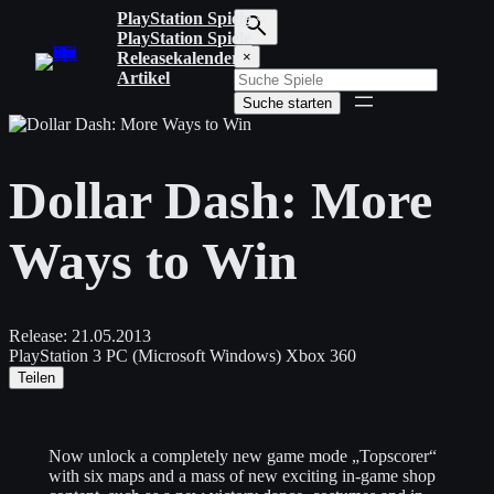
Zum
PlayStation Spiele
Inhalt
PlayStation Spiele
S
springen
Releasekalender
×
u
Artikel
c
Suche starten
h
b
e
g
Dollar Dash: More
r
i
f
Ways to Win
f
e
i
n
g
Release:
21.05.2013
e
PlayStation 3
PC (Microsoft Windows)
Xbox 360
b
Teilen
e
n
Now unlock a completely new game mode „Topscorer“
with six maps and a mass of new exciting in-game shop