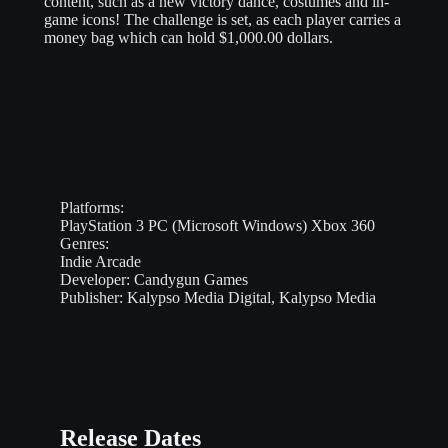
content, such as a new victory dance, costumes and in-
game icons! The challenge is set, as each player carries a
money bag which can hold $1,000.00 dollars.
Platforms:
PlayStation 3
PC (Microsoft Windows)
Xbox 360
Genres:
Indie
Arcade
Developer:
Candygun Games
Publisher:
Kalypso Media Digital, Kalypso Media
Release Dates