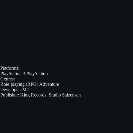
Platforms:
PlayStation 3
PlayStation
Genres:
Role-playing (RPG)
Adventure
Developer:
M2
Publisher:
King Records, Studio Saizensen