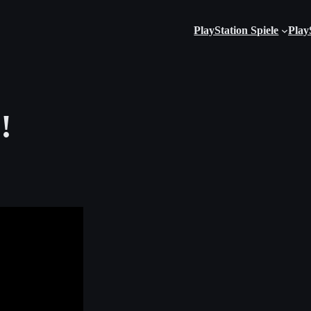
PlayStation Spiele
Play
!