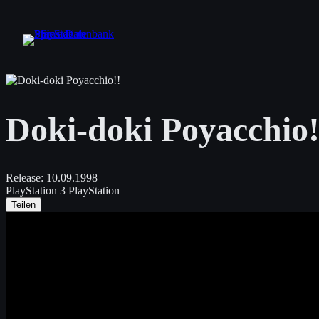
Zum
Inhalt
springen
Doki-doki Poyacchio!
Release:
10.09.1998
PlayStation 3
PlayStation
Teilen