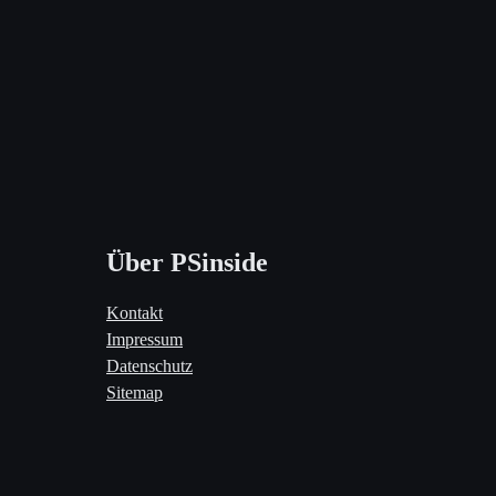
Über PSinside
Kontakt
Impressum
Datenschutz
Sitemap