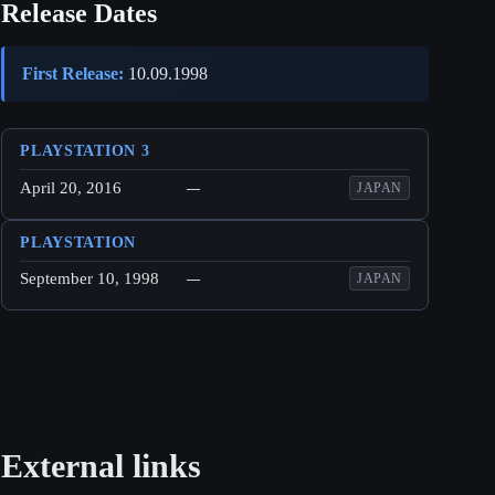
Release Dates
First Release:
10.09.1998
PLAYSTATION 3
April 20, 2016
—
JAPAN
PLAYSTATION
September 10, 1998
—
JAPAN
External links