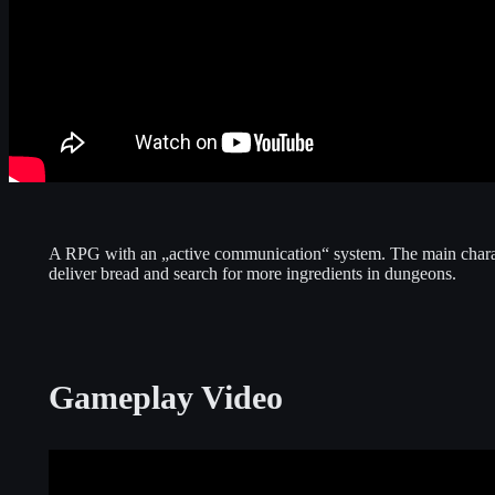
A RPG with an „active communication“ system. The main characte
deliver bread and search for more ingredients in dungeons.
Gameplay Video