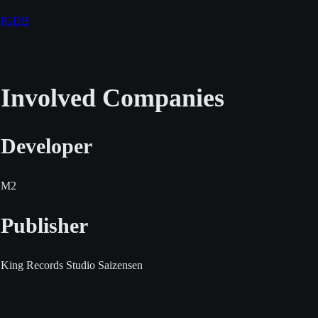
IGDB
Involved Companies
Developer
M2
Publisher
King Records
Studio Saizensen