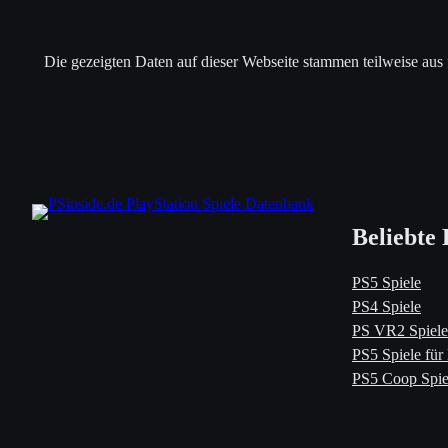
Die gezeigten Daten auf dieser Webseite stammen teilweise aus
Beliebte 
PS5 Spiele
PS4 Spiele
PS VR2 Spiele
PS5 Spiele für
PS5 Coop Spie