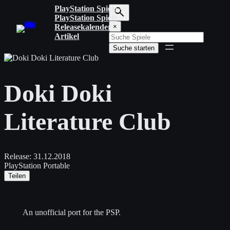
Zum
PlayStation Spiele
Inhalt
PlayStation Spiele
S
springen
Releasekalender
×
u
Artikel
c
Suche starten
h
b
e
g
Doki Doki
r
i
f
Literature Club
f
e
i
n
g
Release:
31.12.2018
e
PlayStation Portable
b
Teilen
e
n
An unofficial port for the PSP.