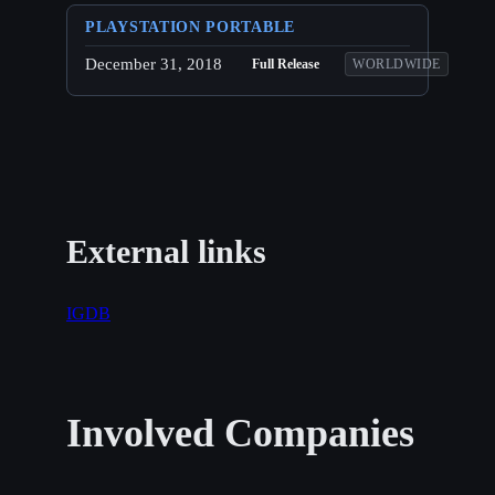
PLAYSTATION PORTABLE
December 31, 2018
Full Release
WORLDWIDE
External links
IGDB
Involved Companies