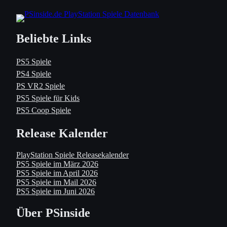
Beliebte Links
PS5 Spiele
PS4 Spiele
PS VR2 Spiele
PS5 Spiele für Kids
PS5 Coop Spiele
Release Kalender
PlayStation Spiele Releasekalender
PS5 Spiele im März 2026
PS5 Spiele im April 2026
PS5 Spiele im Mail 2026
PS5 Spiele im Juni 2026
Über PSinside