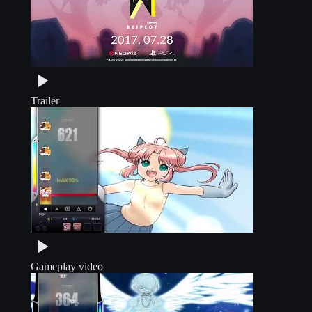
Trailer
Gameplay video