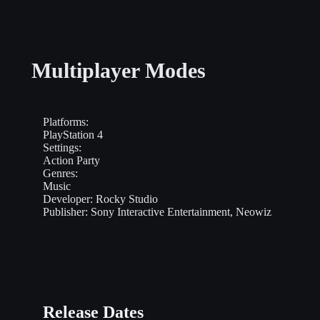
Multiplayer Modes
Platforms:
PlayStation 4
Settings:
Action
Party
Genres:
Music
Developer:
Rocky Studio
Publisher:
Sony Interactive Entertainment, Neowiz
Release Dates