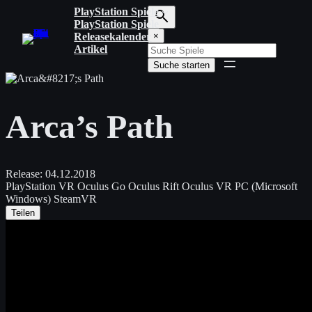
Zum
PlayStation Spiele
Inhalt
PlayStation Spiele
S
springen
Releasekalender
×
u
Artikel
c
Suche starten
h
b
e
g
Arca’s Path
r
i
f
f
e
Release:
04.12.2018
i
PlayStation VR
Oculus Go
Oculus Rift
Oculus VR
PC (Microsoft
n
Windows)
SteamVR
g
Teilen
e
b
e
n