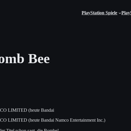
PlayStation Spiele
Play
Bomb Bee
AMCO LIMITED (heute Bandai
CO LIMITED (heute Bandai Namco Entertainment Inc.)
er Titel schon sagt, die Bombe!