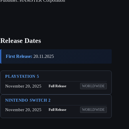
Publisher:
HAMSTER Corporation
Release Dates
First Release:
20.11.2025
PLAYSTATION 5
November 20, 2025
Full Release
WORLDWIDE
NINTENDO SWITCH 2
November 20, 2025
Full Release
WORLDWIDE