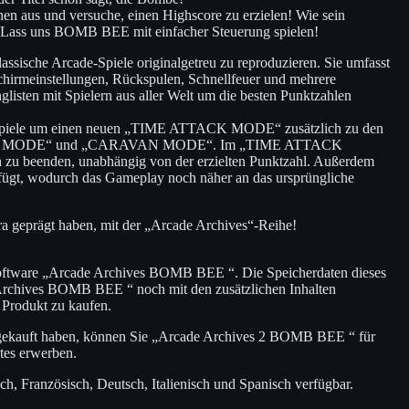
nen aus und versuche, einen Highscore zu erzielen! Wie sein
s. Lass uns BOMB BEE mit einfacher Steuerung spielen!
ssische Arcade-Spiele originalgetreu zu reproduzieren. Sie umfasst
chirmeinstellungen, Rückspulen, Schnellfeuer und mehrere
listen mit Spielern aus aller Welt um die besten Punktzahlen
es-Spiele um einen neuen „TIME ATTACK MODE“ zusätzlich zu den
ORE MODE“ und „CARAVAN MODE“. Im „TIME ATTACK
h zu beenden, unabhängig von der erzielten Punktzahl. Außerdem
fügt, wodurch das Gameplay noch näher an das ursprüngliche
ra geprägt haben, mit der „Arcade Archives“-Reihe!
-Software „Arcade Archives BOMB BEE “. Die Speicherdaten dieses
Archives BOMB BEE “ noch mit den zusätzlichen Inhalten
e Produkt zu kaufen.
ekauft haben, können Sie „Arcade Archives 2 BOMB BEE “ für
tes erwerben.
, Französisch, Deutsch, Italienisch und Spanisch verfügbar.