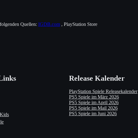
 folgenden Quellen:
IGDB.com
, PlayStation Store
Links
Release Kalender
PlayStation Spiele Releasekalender
PS5 Spiele im März 2026
PS5 Spiele im April 2026
PS5 Spiele im Mail 2026
PS5 Spiele im Juni 2026
 Kids
le