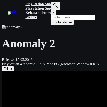
Zum
PlayStation Spiele
Inhalt
PlayStation Spiele
S
springen
Releasekalender
×
u
Artikel
c
Suche starten
h
b
e
g
Anomaly 2
r
i
f
f
e
Release:
15.05.2013
i
PlayStation 4
Android
Linux
Mac
PC (Microsoft Windows)
iOS
n
Teilen
g
e
b
e
n