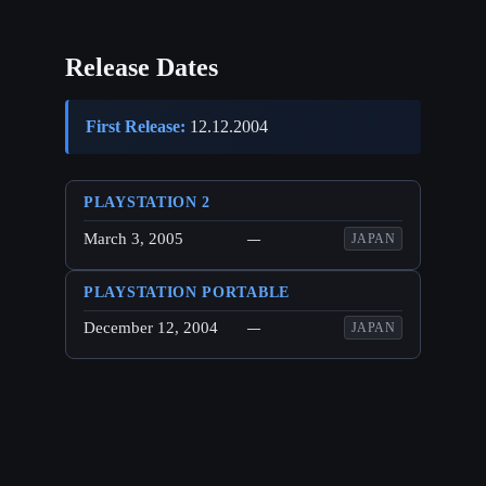
Release Dates
First Release:
12.12.2004
PLAYSTATION 2
March 3, 2005
—
JAPAN
PLAYSTATION PORTABLE
December 12, 2004
—
JAPAN