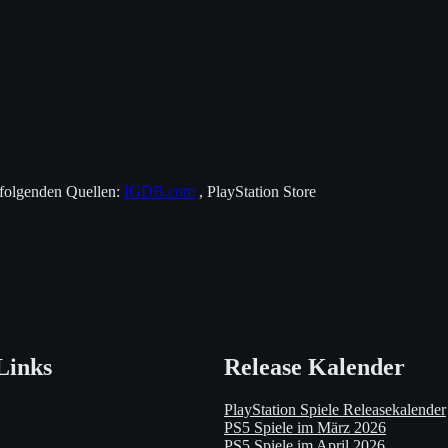
 folgenden Quellen:
IGDB.com
, PlayStation Store
Links
Release Kalender
PlayStation Spiele Releasekalender
PS5 Spiele im März 2026
PS5 Spiele im April 2026